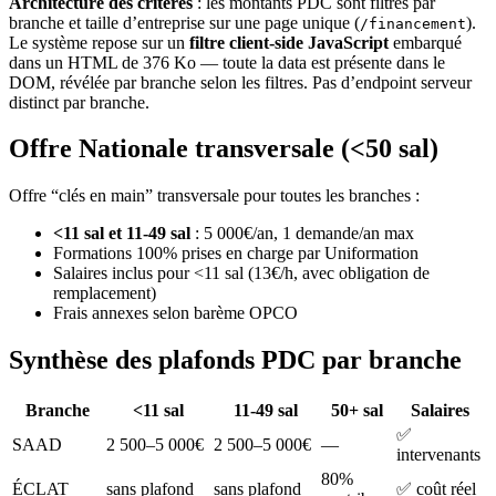
Architecture des critères
: les montants PDC sont filtrés par
branche et taille d’entreprise sur une page unique (
).
/financement
Le système repose sur un
filtre client-side JavaScript
embarqué
dans un HTML de 376 Ko — toute la data est présente dans le
DOM, révélée par branche selon les filtres. Pas d’endpoint serveur
distinct par branche.
Offre Nationale transversale (<50 sal)
Offre “clés en main” transversale pour toutes les branches :
<11 sal et 11-49 sal
: 5 000€/an, 1 demande/an max
Formations 100% prises en charge par Uniformation
Salaires inclus pour <11 sal (13€/h, avec obligation de
remplacement)
Frais annexes selon barème OPCO
Synthèse des plafonds PDC par branche
Branche
<11 sal
11-49 sal
50+ sal
Salaires
✅
SAAD
2 500–5 000€
2 500–5 000€
—
intervenants
80%
ÉCLAT
sans plafond
sans plafond
✅ coût réel