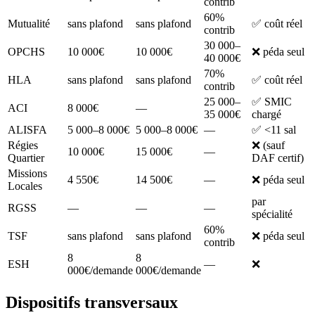
contrib
60%
Mutualité
sans plafond
sans plafond
✅ coût réel
contrib
30 000–
OPCHS
10 000€
10 000€
❌ péda seul
40 000€
70%
HLA
sans plafond
sans plafond
✅ coût réel
contrib
25 000–
✅ SMIC
ACI
8 000€
—
35 000€
chargé
ALISFA
5 000–8 000€
5 000–8 000€
—
✅ <11 sal
Régies
❌ (sauf
10 000€
15 000€
—
Quartier
DAF certif)
Missions
4 550€
14 500€
—
❌ péda seul
Locales
par
RGSS
—
—
—
spécialité
60%
TSF
sans plafond
sans plafond
❌ péda seul
contrib
8
8
ESH
—
❌
000€/demande
000€/demande
Dispositifs transversaux