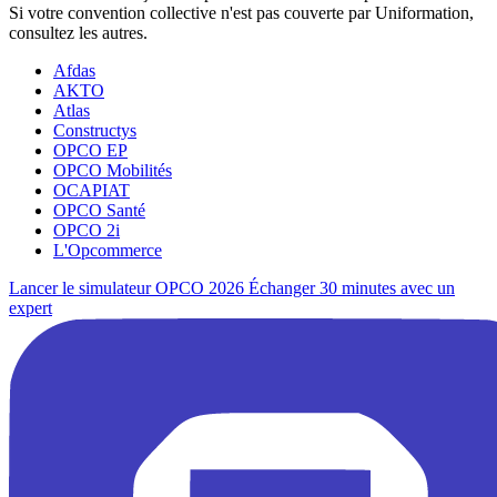
Si votre convention collective n'est pas couverte par Uniformation,
consultez les autres.
Afdas
AKTO
Atlas
Constructys
OPCO EP
OPCO Mobilités
OCAPIAT
OPCO Santé
OPCO 2i
L'Opcommerce
Lancer le simulateur OPCO 2026
Échanger 30 minutes avec un
expert