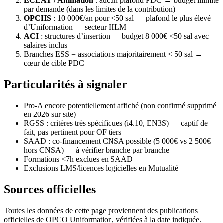
ÉCLAT / Animation
: aucun plafond PDC → budget illimité
par demande (dans les limites de la contribution)
OPCHS
: 10 000€/an pour <50 sal — plafond le plus élevé
d’Uniformation — secteur HLM
ACI
: structures d’insertion — budget 8 000€ <50 sal avec
salaires inclus
Branches ESS = associations majoritairement < 50 sal →
cœur de cible PDC
Particularités à signaler
Pro-A encore potentiellement affiché (non confirmé supprimé
en 2026 sur site)
RGSS : critères très spécifiques (i4.10, EN3S) — captif de
fait, pas pertinent pour OF tiers
SAAD : co-financement CNSA possible (5 000€ vs 2 500€
hors CNSA) — à vérifier branche par branche
Formations <7h exclues en SAAD
Exclusions LMS/licences logicielles en Mutualité
Sources officielles
Toutes les données de cette page proviennent des publications
officielles de OPCO Uniformation, vérifiées à la date indiquée.