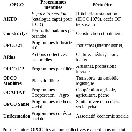
Programmes
OPCO
Périmètre
identifiés
Espace Formation
Hôtellerie-restauration
AKTO
(catalogue captif pour
(IDCC 1979), accès OF
HCR)
tiers exclu
Bonus thématiques par
Constructys
Construction et bâtiment
branche
Programmes industrie
OPCO 2i
Industries (interindustriel)
4.0
Actions collectives
Culture, médias, sport,
Afdas
sectorielles
loisirs
Artisanat, professions
OPCO EP
Programmes par filière
libérales
OPCO
Transports, automobile,
Plans de filière
Mobilités
logistique
Programmes
Coopération agricole,
OCAPIAT
Coopération + Agro
agriculture, pêche
Programmes médico-
Santé privée et médico-
OPCO Santé
social
social privé
Programmes cohésion
Uniformation
Associatif, économie sociale
sociale
Pour les autres OPCO, les actions collectives existent mais ne sont