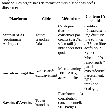
branche. Les organismes de formation tiers n’y ont pas accès
directement.
Contenu IA
Plateforme
Cible
Mécanisme
notable
Catalogue
Certification
d’actions
“Concevoir et
campusAtlas
Toutes
collectives par
implémenter
(programme
branches
crédits (3 à 7/an
une solution
AltImpact)
Atlas
selon taille) +
d’IA”
en libre
libre accès hors
accès pour
quota
Syntec
Module
“IA
responsable”
parmi
Micro-learning
1-49 salariés
cybersécurité,
microlearningAtlas
100% Atlas,
exclusivement
harcèlement,
accès illimité
RPS,
transition
écologique
Plateforme de la
contribution
Toutes
Savoirs d’Avenirs
conventionnelle,
—
branches
50+ badges