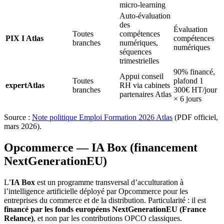
micro-learning
Auto-évaluation
des
Évaluation
Toutes
compétences
PIX I Atlas
compétences
branches
numériques,
numériques
séquences
trimestrielles
90% financé,
Appui conseil
Toutes
plafond 1
expertAtlas
RH via cabinets
branches
300€ HT/jour
partenaires Atlas
× 6 jours
Source :
Note politique Emploi Formation 2026 Atlas
(PDF officiel,
mars 2026).
Opcommerce — IA Box (financement
NextGenerationEU)
L’
IA Box
est un programme transversal d’acculturation à
l’intelligence artificielle déployé par Opcommerce pour les
entreprises du commerce et de la distribution. Particularité : il est
financé par les fonds européens NextGenerationEU (France
Relance)
, et non par les contributions OPCO classiques.