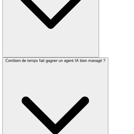
Combien de temps fait gagner un agent IA bien managé ?
Non, et c'est un choix d'architecture, pas une limite temporaire. Un
agent correctement cadré prépare, propose et exécute les tâches sans
enjeu, mais s'arrête avant toute action sensible pour attendre votre
validation. La supervision humaine est même inscrite dans le
règlement européen sur l'IA (article 14).