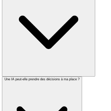
différence avec un chatbot, c'est que l'agent travaille en continu et
garde la mémoire de vos consignes.
Une IA peut-elle prendre des décisions à ma place ?
Non pour le cadrage, qui est un travail de manager : définir ce que
l'agent fait seul, ce qu'il vous soumet, ce qu'il ne fait jamais sans
accord. Oui pour la configuration technique qui traduit ces règles
dans le système. Vous définissez les règles dans votre langage
métier, un prestataire les implémente.