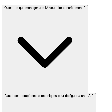
Qu'est-ce que manager une IA veut dire concrètement ?
Faut-il des compétences techniques pour déléguer à une IA ?
Manager une IA, c'est encadrer un agent autonome comme vous
encadreriez un collaborateur : lui fixer un objectif précis, lui donner
le contexte et les règles de votre métier, puis vérifier son travail. La