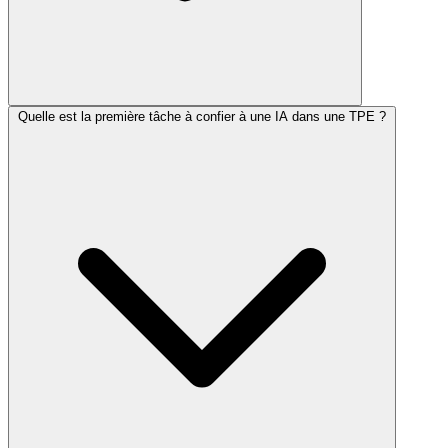
Quelle est la première tâche à confier à une IA dans une TPE ?
Cela dépend des tâches déléguées et de votre activité. Sur mon
installation personnelle, le gain se situe entre une heure trente et
deux heures par jour ouvré, sur la veille, les briefings et le suivi de
projets. Un audit permet de chiffrer le gain réaliste pour votre
contexte avant tout engagement.