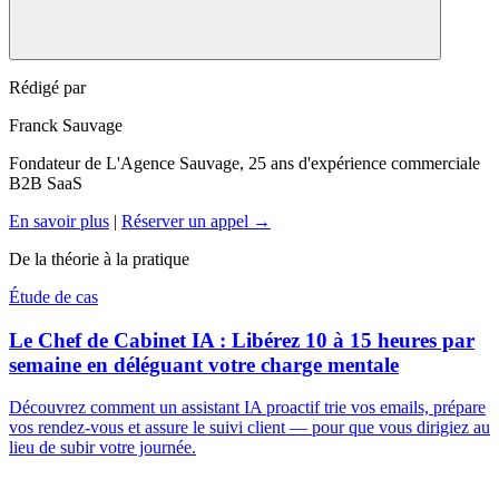
Commencez par une tâche de lecture ou de tri, sans impact externe :
Rédigé par
la veille de votre secteur, le classement des demandes entrantes, la
Franck Sauvage
préparation d'un point quotidien. Ces tâches sont réversibles, donc
une erreur reste un brouillon à corriger, pas un incident.
Fondateur de L'Agence Sauvage, 25 ans d'expérience commerciale
B2B SaaS
En savoir plus
|
Réserver un appel →
De la théorie à la pratique
Étude de cas
Le Chef de Cabinet IA : Libérez 10 à 15 heures par
semaine en déléguant votre charge mentale
Découvrez comment un assistant IA proactif trie vos emails, prépare
vos rendez-vous et assure le suivi client — pour que vous dirigiez au
lieu de subir votre journée.