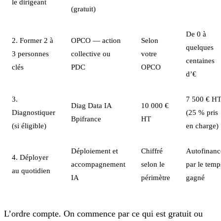
le dirigeant
(gratuit)
De 0 à
2. Former 2 à
OPCO — action
Selon
quelques
3 personnes
collective ou
votre
centaines
clés
PDC
OPCO
d’€
3.
7 500 € H
Diag Data IA
10 000 €
Diagnostiquer
(25 % pris
Bpifrance
HT
(si éligible)
en charge)
Déploiement et
Chiffré
Autofinanc
4. Déployer
accompagnement
selon le
par le temp
au quotidien
IA
périmètre
gagné
L’ordre compte. On commence par ce qui est gratuit ou