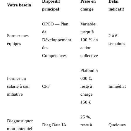
Dispositif
Prise en
Délai
Votre besoin
principal
charge
indicatif
OPCO — Plan
Variable,
de
jusqu’à
Former mes
2 à 6
Développement
100 % en
équipes
semaines
des
action
Compétences
collective
Plafond 5
Former un
000 €,
salarié à son
CPF
reste à
Immédiat
initiative
charge
150 €
25 %,
Diagnostiquer
Diag Data IA
reste à
Quelques
mon potentiel