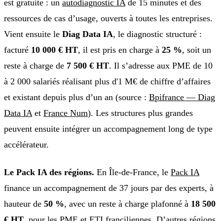
est gratuite : un
autodiagnostic IA
de 15 minutes et des
ressources de cas d’usage, ouverts à toutes les entreprises.
Vient ensuite le
Diag Data IA
, le diagnostic structuré :
facturé
10 000 € HT
, il est pris en charge à
25 %
, soit un
reste à charge de
7 500 € HT
. Il s’adresse aux PME de 10
à 2 000 salariés réalisant plus d'1 M€ de chiffre d’affaires
et existant depuis plus d’un an (source :
Bpifrance — Diag
Data IA
et
France Num
). Les structures plus grandes
peuvent ensuite intégrer un accompagnement long de type
accélérateur.
Le Pack IA des régions.
En Île-de-France, le
Pack IA
finance un accompagnement de 37 jours par des experts, à
hauteur de
50 %
, avec un reste à charge plafonné à
18 500
€ HT
, pour les PME et ETI franciliennes. D’autres régions