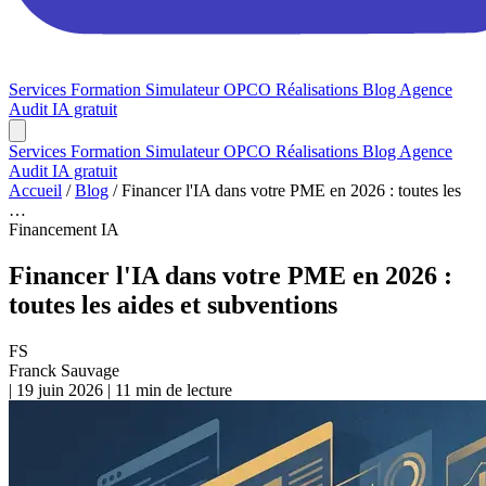
Services
Formation
Simulateur OPCO
Réalisations
Blog
Agence
Audit IA gratuit
Services
Formation
Simulateur OPCO
Réalisations
Blog
Agence
Audit IA gratuit
Accueil
/
Blog
/
Financer l'IA dans votre PME en 2026 : toutes les
…
Financement IA
Financer l'IA dans votre PME en 2026 :
toutes les aides et subventions
FS
Franck Sauvage
|
19 juin 2026
|
11 min de lecture