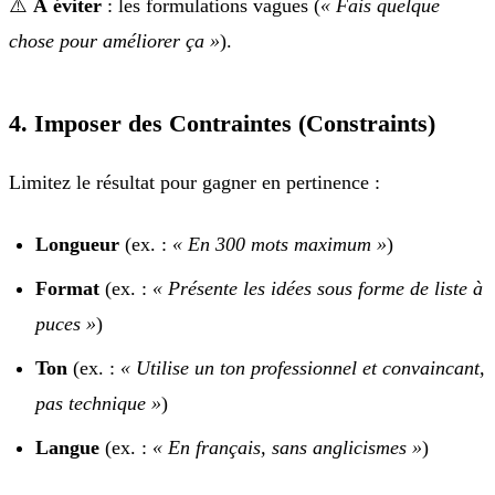
⚠️
À éviter
: les formulations vagues (
« Fais quelque
chose pour améliorer ça »
).
4. Imposer des Contraintes (Constraints)
Limitez le résultat pour gagner en pertinence :
Longueur
(ex. :
« En 300 mots maximum »
)
Format
(ex. :
« Présente les idées sous forme de liste à
puces »
)
Ton
(ex. :
« Utilise un ton professionnel et convaincant,
pas technique »
)
Langue
(ex. :
« En français, sans anglicismes »
)